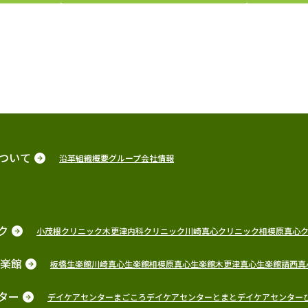
ついて
沿革
組織概要
グループ会社情報
ク
小茂根クリニック
木更津内科クリニック
川崎真心クリニック
相模原真心
生楽館
板橋生楽館
川崎真心生楽館
相模原真心生楽館
木更津真心生楽館
請西真
ター
デイケアセンターまごころ
デイケアセンターとまと
デイケアセンター