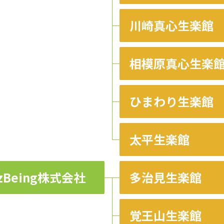
川崎真心生楽館
相模原真心生楽
ひまわり生楽館
太平生楽館
zBeing株式会社
多治見生楽館
覚王山生楽館