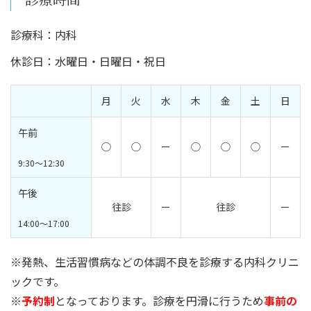
診療科：内科
休診日：水曜日・日曜日・祝日
月
火
水
木
金
土
日
午前
◯
◯
ー
◯
◯
◯
ー
9:30～12:30
午後
往診
ー
往診
ー
14:00～17:00
※発熱、生活習慣病などの体調不良を診療する内科クリニ
ックです。
※
予約制
となっております。診療を円滑に行うため
事前の